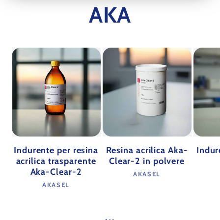
AKA
Indurente per resina
Resina acrilica Aka-
Indur
acrilica trasparente
Clear-2 in polvere
Aka-Clear-2
Produttore:
AKASEL
Produttore:
AKASEL