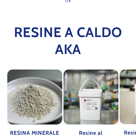
su
1
/
4
RESINE A CALDO
AKA
Resi
RESINA MINERALE
Resine al