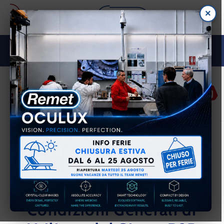
Vai
×
direttamente
ai contenuti
M E TA L L O G R A F I A
Accedi
Carrell
Termini e condizioni
Condizioni Generali di