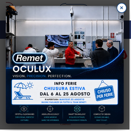
Direkt
×
zum
Inhalt
M E TA L L O G R A F I A
Einloggen
Warenko
IL NOSTRO GRUPPO