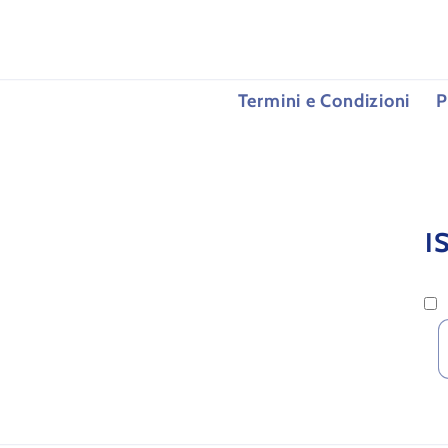
Termini e Condizioni
P
I