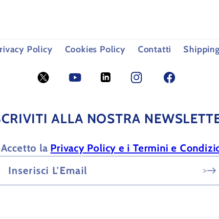
rivacy Policy
Cookies Policy
Contatti
Shipping
Twitter
YouTube
LinkedIn
Facebook
Facebook
SCRIVITI ALLA NOSTRA NEWSLETT
Accetto la
Privacy Policy e i Termini e Condizi
Inserisci L'Email
>