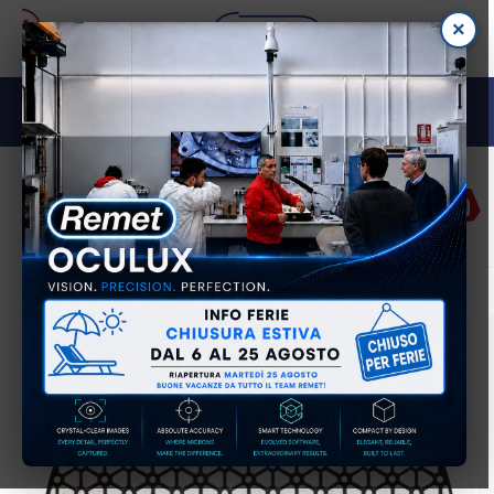
Vai
×
direttamente
ai contenuti
M E TA L L O G R A F I A
Accedi
Carrell
Passa alle
informazioni
sul prodotto