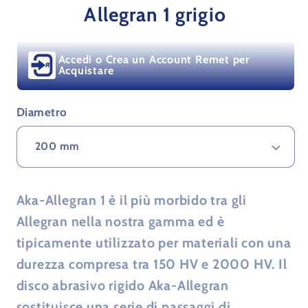
Allegran 1 grigio
per
per
Allegran
Allegran
1
1
Accedi o Crea un Account Remet per
grigio
grigio
Acquistare
Diametro
Aka-Allegran 1 è il più morbido tra gli
Allegran nella nostra gamma ed è
tipicamente utilizzato per materiali con una
durezza compresa tra 150 HV e 2000 HV. Il
disco abrasivo rigido Aka-Allegran
sostituisce una serie di passaggi di