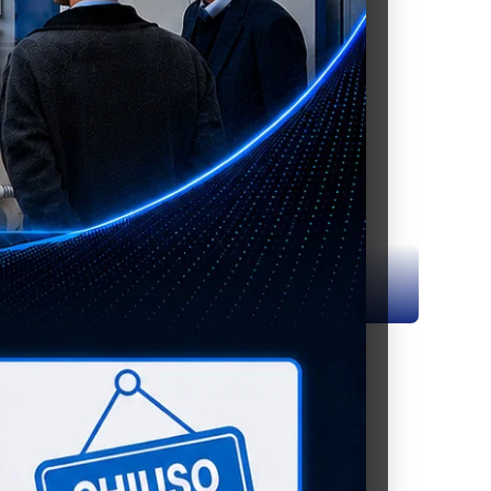
sci
Aumenta
à
quantità
ontagocce con tettarella
per
occe
Contagocce
con
di o Crea un Account Remet per Acquistare
la
tettarella
di