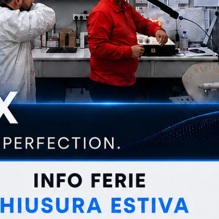
REMET
Quantità
Diminui
quantit
C
per
Contag
con
Acce
tettarel
RIT107
Condivi