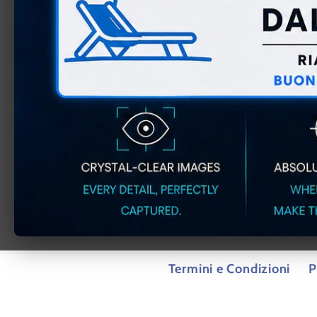
Apri
contenuti
multimediali
1
in
finestra
modale
Termini e Condizioni
P