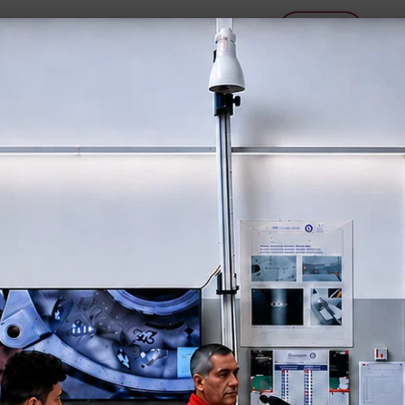
S O L I D O G R A F I A
 T I
M A C C H I N E
C O N S U 
OCULUX 🔭