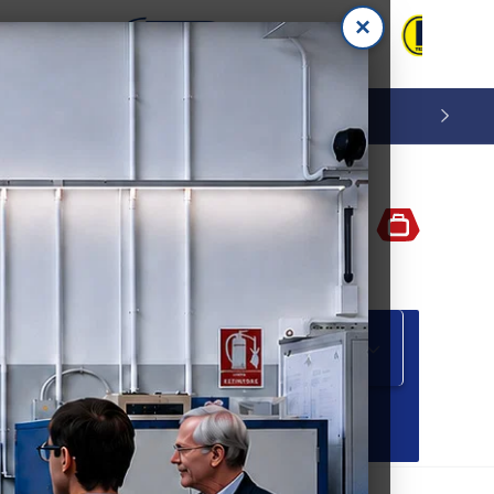
×
Accedi
Carrello
M A B I L I
S P E C I A L E