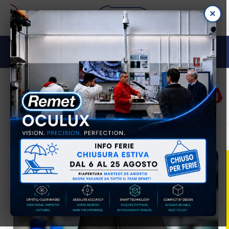
Vai
×
direttamente
ai contenuti
M E TA L L O G R A F I A
Accedi
Carrell
Passa alle
informazioni
sul prodotto