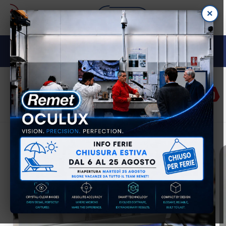
Vai
×
direttamente
ai contenuti
M E TA L L O G R A F I A
Accedi
Carrell
Passa alle
informazioni
sul prodotto