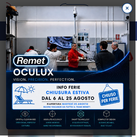
Vai
×
direttamente
ai contenuti
M E TA L L O G R A F I A
Accedi
Carrell
Passa alle
informazioni
sul prodotto