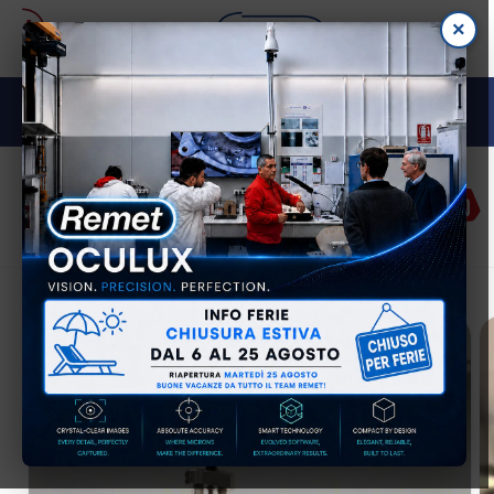
Vai
×
direttamente
ai contenuti
M E TA L L O G R A F I A
Accedi
Carrell
Passa alle
informazioni
sul prodotto