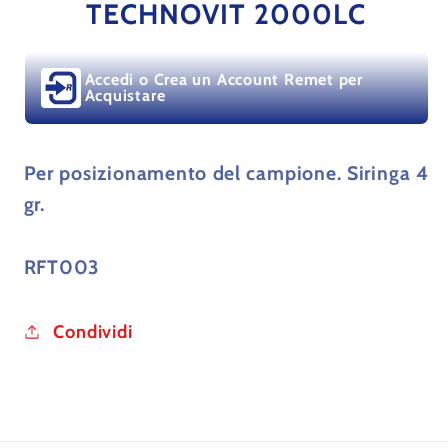
PASTA
PASTA
TECHNOVIT 2000LC
DI
DI
FISSAGGIO
FISSAGGIO
Accedi o Crea un Account Remet per
TECHNOVIT
TECHNOVIT
Acquistare
2000LC
2000LC
Per posizionamento del campione. Siringa 4
gr.
RFT003
Condividi