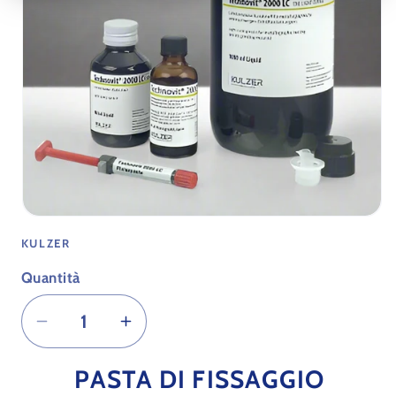
Apri
contenuti
KULZER
multimediali
1
in
Quantità
finestra
modale
Diminuisci
Aumenta
quantità
quantità
PASTA DI FISSAGGIO
per
per