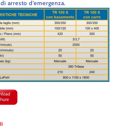
 di arresto d’emergenza.
di