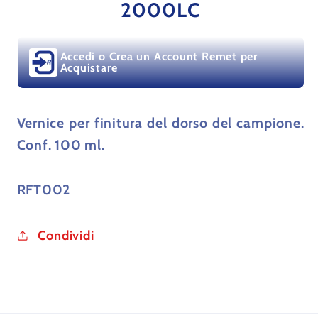
VERNICE
VERNICE
2000LC
TECHNOVIT
TECHNOVIT
2000LC
2000LC
Accedi o Crea un Account Remet per
Acquistare
Vernice per finitura del dorso del campione.
Conf. 100 ml.
RFT002
Condividi