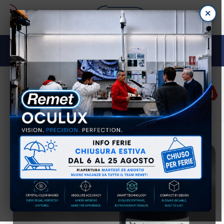
Vai
×
direttamente
ai contenuti
M E TA L L O G R A F I A
Accedi
Carrell
Passa alle
informazioni
sul prodotto