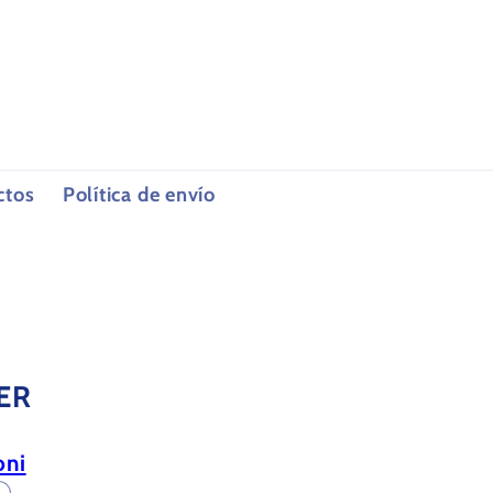
ctos
Política de envío
ER
oni