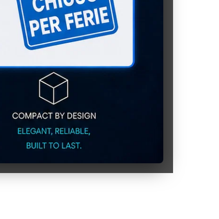
r:
REMET
Proveedor: