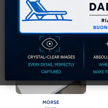
MECÁNICAS
REMET
Proveedor:
MORSE