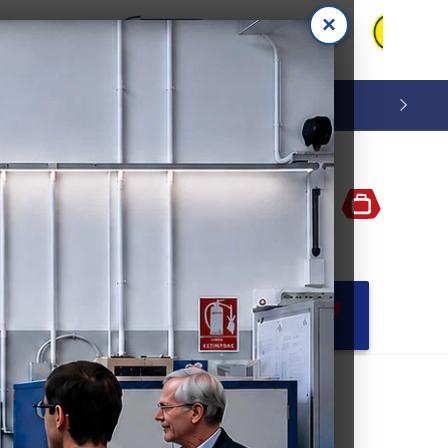
×
Iniciar
Carrito
sesión
OCULUX 🔭
ESPECIAL